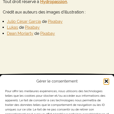
Tout droit réservé à
Hydropassion
.
Crédit aux auteurs des images d’illustration :
Julio César García
de
Pixabay
Lukas
de
Pixabay
Dean Moriarty
de
Pixabay
Gérer le consentement
Pour offrir les meilleures expériences, nous utilisons des technologies
telles que les cookies pour stocker et/ou accéder aux informations des
MASTER GROWER
appareils. Le fait de consentir à ces technologies nous permettra de
traiter des données telles que le comportement de navigation ou les ID
uniques sur ce site. Le fait de ne pas consentir ou de retirer son
consentement peut avoir un effet négatif sur certaines caractéristiques et